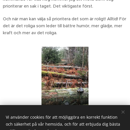
prioriterar en sak i taget. Det viktigaste först.
Och när man kan välja så prioritera det som är roligt! Alltid! För
det är det roliga som leder till bättre humör, mer glädje, mer
kraft och mer av det roliga.
Vi använder cookies för att möjliggöra en korrekt funktion
Share
och säkerhet på vår hemsida, och för att erbjuda dig bästa