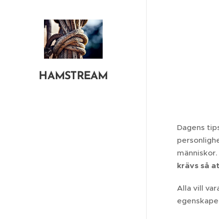
HAMSTREAM
Dagens tip
personlighe
människor. 
krävs så a
Alla vill va
egenskaper