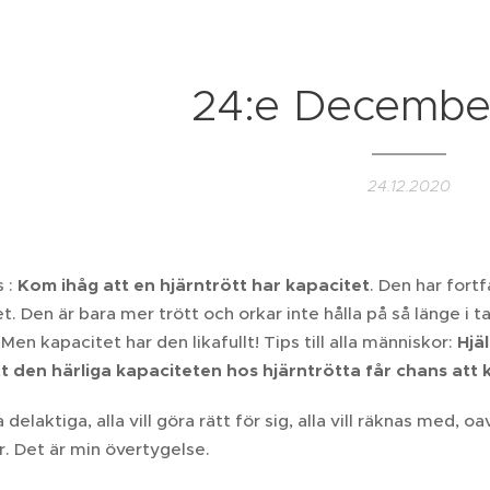
24:e Decembe
24.12.2020
s :
Kom ihåg att en hjärntrött har kapacitet
. Den har fortf
t. Den är bara mer trött och orkar inte hålla på så länge i
Men kapacitet har den likafullt! Tips till alla människor:
Hjä
tt den härliga kapaciteten hos hjärntrötta får chans at
ra delaktiga, alla vill göra rätt för sig, alla vill räknas med,
. Det är min övertygelse.