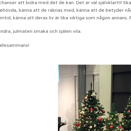
 chanser att bidra med det de kan. Det är väl självklart!!! Sk
behövda, känna att de räknas med, känna att de betyder någ
mtid, känna att deras liv är lika viktiga som någon annans. 
tindra, julmaten smaka och själen vila.
allesammans!