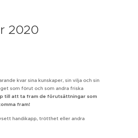
r 2020
arande kvar sina kunskaper, sin vilja och sin
 taget som förut och som andra friska
lp till att ta fram de förutsättningar som
t komma fram!
 oavsett handikapp, trötthet eller andra