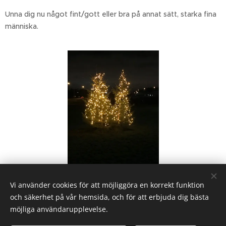
Unna dig nu något fint/gott eller bra på annat sätt, starka fina
människa.
Vi använder cookies för att möjliggöra en korrekt funktion
Share
och säkerhet på vår hemsida, och för att erbjuda dig bästa
möjliga användarupplevelse.