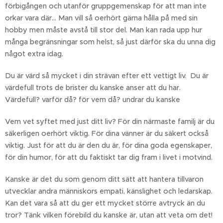
förbigången och utanför gruppgemenskap för att man inte
orkar vara där... Man vill så oerhört gärna hålla på med sin
hobby men måste avstå till stor del. Man kan rada upp hur
många begränsningar som helst, så just därför ska du unna dig
något extra idag.
Du är värd så mycket i din strävan efter ett vettigt liv. Du är
värdefull trots de brister du kanske anser att du har.
Värdefull? varför då? för vem då? undrar du kanske
Vem vet syftet med just ditt liv? För din närmaste familj är du
säkerligen oerhört viktig. För dina vänner är du säkert också
viktig. Just för att du är den du är, för dina goda egenskaper,
för din humor, för att du faktiskt tar dig fram i livet i motvind.
Kanske är det du som genom ditt sätt att hantera tillvaron
utvecklar andra människors empati, känslighet och ledarskap.
Kan det vara så att du ger ett mycket större avtryck än du
tror? Tänk vilken förebild du kanske är, utan att veta om det!