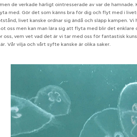
 men de verkade härligt ointresserade av var de hamnade. 
flyta med. Gör det som känns bra för dig och flyt med i liv
tånd, livet kanske ordnar sig ändå och släpp kampen. Vi hj
t oss men kan man lära sig att flyta med blir det enklare
ör oss, vem vet vad det är vi tar med oss för fantastisk kun
är. Vår vilja och vårt syfte kanske är olika saker.