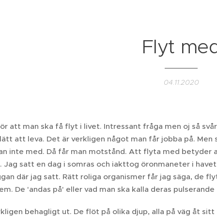
Flyt me
04.11.2020
ör att man ska få flyt i livet. Intressant fråga men oj så svår
 lätt att leva. Det är verkligen något man får jobba på. Me
an inte med. Då får man motstånd. Att flyta med betyder allt
. Jag satt en dag i somras och iakttog öronmaneter i havet
gan där jag satt. Rätt roliga organismer får jag säga, de fly
em. De 'andas på' eller vad man ska kalla deras pulserande
ligen behagligt ut. De flöt på olika djup, alla på väg åt sitt