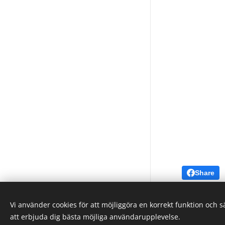
Share
Vi använder cookies för att möjliggöra en korrekt funktion och 
att erbjuda dig bästa möjliga användarupplevelse.